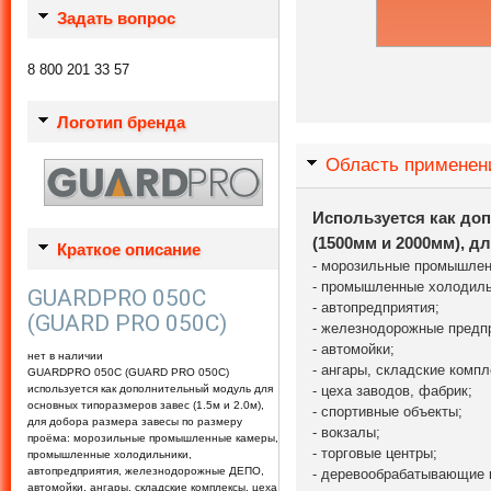
Задать вопрос
8 800 201 33 57
Логотип бренда
Область примене
Используется как до
(1500мм и 2000мм), д
Краткое описание
- морозильные промышлен
- промышленные холодиль
GUARDPRO 050C
- автопредприятия;
(GUARD PRO 050C)
- железнодорожные предп
- автомойки;
нет в наличии
- ангары, складские компл
GUARDPRO 050C (GUARD PRO 050C)
используется как дополнительный модуль для
- цеха заводов, фабрик;
основных типоразмеров завес (1.5м и 2.0м),
- спортивные объекты;
для добора размера завесы по размеру
- вокзалы;
проёма: морозильные промышленные камеры,
- торговые центры;
промышленные холодильники,
автопредприятия, железнодорожные ДЕПО,
- деревообрабатывающие 
автомойки, ангары, складские комплексы, цеха