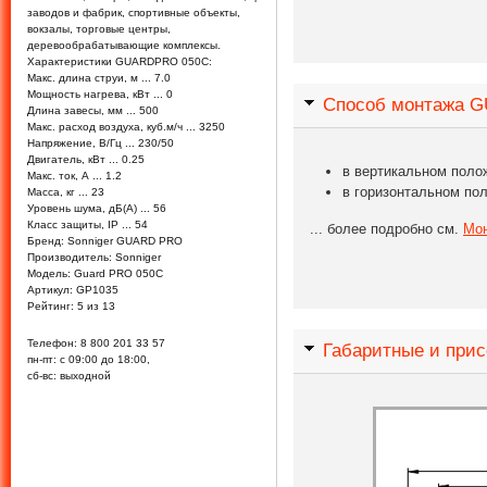
заводов и фабрик, спортивные объекты,
вокзалы, торговые центры,
деревообрабатывающие комплексы.
Характеристики GUARDPRO 050C:
Макс. длина струи, м ... 7.0
Мощность нагрева, кВт ... 0
Способ монтажа 
Длина завесы, мм ... 500
Макс. расход воздуха, куб.м/ч ... 3250
Напряжение, В/Гц ... 230/50
Двигатель, кВт ... 0.25
в вертикальном поло
Макс. ток, А ... 1.2
в горизонтальном по
Масса, кг ... 23
Уровень шума, дБ(А) ... 56
Класс защиты, IP ... 54
... более подробно см.
Мон
Бренд:
Sonniger GUARD PRO
Производитель:
Sonniger
Модель:
Guard PRO 050C
Артикул:
GP1035
Рейтинг:
5
из
13
Телефон:
8 800 201 33 57
Габаритные и при
пн-пт: с 09:00 до 18:00,
сб-вс: выходной