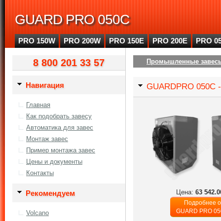
GUARD PRO 050C
PRO 150W
PRO 200W
PRO 150E
PRO 200E
PRO 0
8 800 201 33 57
Промышленные завес
Навигация
GUARDPRO 050C - 
Главная
Как подобрать завесу
Автоматика для завес
Монтаж завес
Пример монтажа завес
Цены и документы
Контакты
Цена:
63 542.0
Рекомендуем
Подробнее о
GUARD PRO 05
Volcano