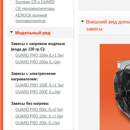
Sonniger CR и GUARD
CR тепловентиляторы
AEROCK водяной
тепловентилятор
Внешний вид допо
завесы
Модельный ряд
Завесы с нагревом водяные
(вода до 130 гр.С):
GUARD PRO 150w (L=1,5м)
GUARD PRO 200w (L=2м)
Завесы с электричеким
нагревателем:
GUARD PRO 150E (L=1,5м)
GUARD PRO 200E (L=2м)
Завесы без нагрева:
GUARD PRO 050c (L=0,5м)
GUARD PRO 150c (L=1,5м)
GUARD PRO 200c (L=2м)